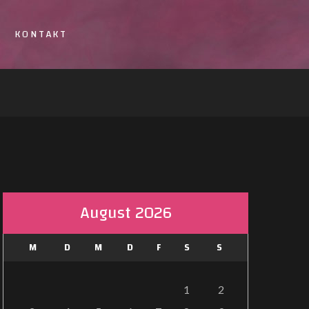
KONTAKT
August 2026
M
D
M
D
F
S
S
1
2